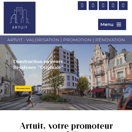
Menu
ARTUIT - VALORISATION | PROMOTION | RÉNOVATION
Construction en cours :
Résidence "Originale"
Découvrez-la ici
Artuit, votre promoteur